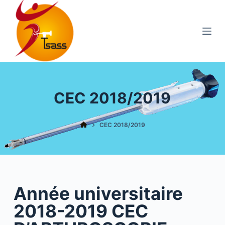
S
k
i
p
t
o
c
CEC 2018/2019
o
n
CEC 2018/2019
t
e
n
t
Année universitaire
2018-2019 CEC